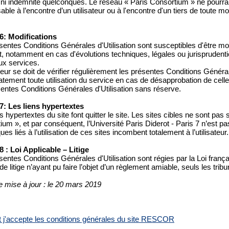
 ni indemnité quelconques. Le réseau « Paris Consortium » ne pourra
ble à l’encontre d’un utilisateur ou à l'encontre d'un tiers de toute m
 6: Modifications
entes Conditions Générales d'Utilisation sont susceptibles d'être modi
 notamment en cas d'évolutions techniques, légales ou jurisprudentie
x services.
ateur se doit de vérifier régulièrement les présentes Conditions Général
ement toute utilisation du service en cas de désapprobation de celles-c
sentes Conditions Générales d'Utilisation sans réserve.
 7: Les liens hypertextes
s hypertextes du site font quitter le site. Les sites cibles ne sont pas
ium », et par conséquent, l’Université Paris Diderot - Paris 7 n’est p
ues liés à l’utilisation de ces sites incombent totalement à l’utilisateur.
 8 : Loi Applicable – Litige
sentes Conditions Générales d'Utilisation sont régies par la Loi frança
e litige n’ayant pu faire l’objet d’un règlement amiable, seuls les tr
e mise à jour : le 20 mars 2019
 et j'accepte les conditions générales du site RESCOR