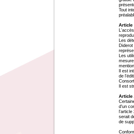
présent
Tout in
préalab
Article
L'accès
reprodui
Les dét
Diderot
représen
Les uti
mesure 
mention 
Il est 
de l'édi
Consort
Il est s
Article
Certaine
d’un com
l'articl
serait 
de supp
Conform