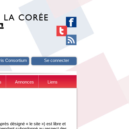
ris Consortium
Se connecter
s
Annonces
Liens
ès désigné « le site ») est libre et
ependant subordonné au respect des