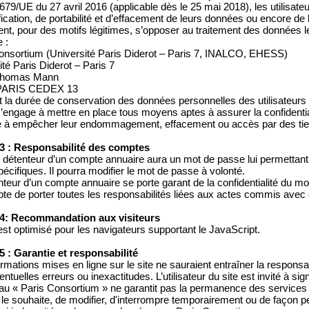
79/UE du 27 avril 2016 (applicable dès le 25 mai 2018), les utilisateur
fication, de portabilité et d’effacement de leurs données ou encore de l
nt, pour des motifs légitimes, s’opposer au traitement des données l
 :
onsortium (Université Paris Diderot – Paris 7, INALCO, EHESS)
ité Paris Diderot – Paris 7
 Thomas Mann
PARIS CEDEX 13
 la durée de conservation des données personnelles des utilisateurs 
’engage à mettre en place tous moyens aptes à assurer la confidential
 à empêcher leur endommagement, effacement ou accès par des tier
 3 : Responsabilité des comptes
détenteur d’un compte annuaire aura un mot de passe lui permettant 
pécifiques. Il pourra modifier le mot de passe à volonté.
nteur d’un compte annuaire se porte garant de la confidentialité du m
pte de porter toutes les responsabilités liées aux actes commis avec
 4: Recommandation aux visiteurs
 est optimisé pour les navigateurs supportant le JavaScript.
 5 : Garantie et responsabilité
ormations mises en ligne sur le site ne sauraient entraîner la respons
ventuelles erreurs ou inexactitudes. L’utilisateur du site est invité à si
au « Paris Consortium » ne garantit pas la permanence des services du 
l le souhaite, de modifier, d'interrompre temporairement ou de façon p