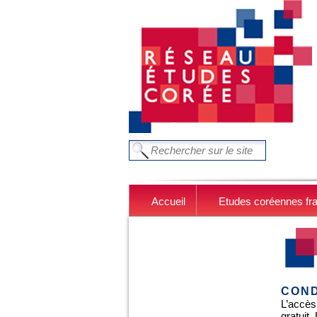
Aller au contenu principal
FORMULAIRE DE RECHERC
Chercher dans ce site
Accueil
Etudes coréennes fr
COND
L’accès
gratuit