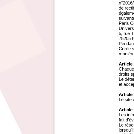
n°2016/6
de recti
égaleme
suivante
Paris C
Univers
5, rue
75205 
Pendant
Corée s
manière
Article
Chaque 
droits s
Le déte
et acce
Article
Le site
Article
Les inf
fait d’é
Le rése
lorsqu’i