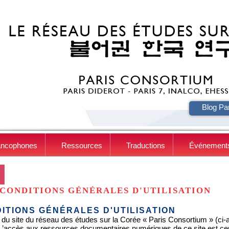
HE
Blog Pa
ancophones
Ressources
Traductions
Événement
CONDITIONS GÉNÉRALES D'UTILISATION
ITIONS GÉNÉRALES D'UTILISATION
 du site du réseau des études sur la Corée « Paris Consortium » (ci-apr
. L’accès aux ressources documentaires numériques de ce site est c