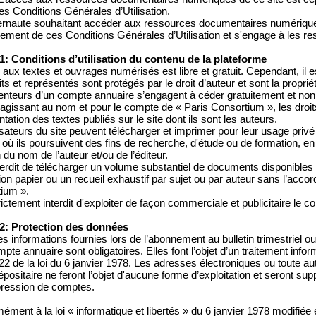
es Conditions Générales d’Utilisation.
ternaute souhaitant accéder aux ressources documentaires numériques
lement de ces Conditions Générales d’Utilisation et s'engage à les r
 1: Conditions d’utilisation du contenu de la plateforme
 aux textes et ouvrages numérisés est libre et gratuit. Cependant, il 
ts et représentés sont protégés par le droit d’auteur et sont la proprié
enteurs d’un compte annuaire s’engagent à céder gratuitement et non 
 agissant au nom et pour le compte de « Paris Consortium », les droit
tation des textes publiés sur le site dont ils sont les auteurs.
lisateurs du site peuvent télécharger et imprimer pour leur usage priv
où ils poursuivent des fins de recherche, d'étude ou de formation, en 
du nom de l’auteur et/ou de l’éditeur.
interdit de télécharger un volume substantiel de documents disponibles
tion papier ou un recueil exhaustif par sujet ou par auteur sans l’acco
ium ».
trictement interdit d'exploiter de façon commerciale et publicitaire le c
 2: Protection des données
s informations fournies lors de l’abonnement au bulletin trimestriel ou 
pte annuaire sont obligatoires. Elles font l’objet d’un traitement inf
e 22 de la loi du 6 janvier 1978. Les adresses électroniques ou toute au
dépositaire ne feront l’objet d'aucune forme d’exploitation et seront
ression de comptes.
ément à la loi « informatique et libertés » du 6 janvier 1978 modifié