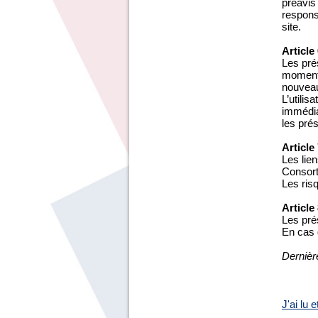
préavis
responsa
site.
Article
Les prés
moment,
nouveau
L’utilis
immédiat
les pré
Article
Les lien
Consort
Les risq
Article
Les pré
En cas d
Dernièr
J'ai lu