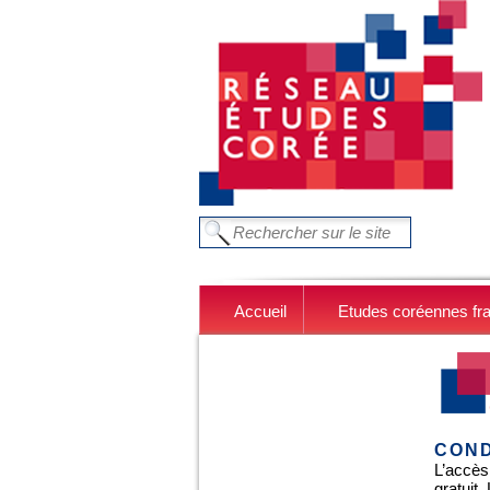
Aller au contenu principal
FORMULAIRE DE RECHERC
Chercher dans ce site
Accueil
Etudes coréennes fr
COND
L’accès
gratuit