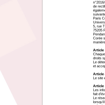
n°2016/6
de recti
égaleme
suivante
Paris C
Univers
5, rue
75205 
Pendant
Corée s
manière
Article
Chaque 
droits s
Le déte
et acce
Article
Le site
Article
Les inf
fait d’é
Le rése
lorsqu’i