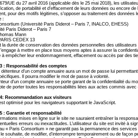
79/UE du 27 avril 2016 (applicable dès le 25 mai 2018), les utilisateur
fication, de portabilité et d’effacement de leurs données ou encore de l
nt, pour des motifs légitimes, s’opposer au traitement des données l
 :
onsortium (Université Paris Diderot – Paris 7, INALCO, EHESS)
ité Paris Diderot – Paris 7
 Thomas Mann
PARIS CEDEX 13
 la durée de conservation des données personnelles des utilisateurs 
’engage à mettre en place tous moyens aptes à assurer la confidential
 à empêcher leur endommagement, effacement ou accès par des tier
 3 : Responsabilité des comptes
détenteur d’un compte annuaire aura un mot de passe lui permettant 
pécifiques. Il pourra modifier le mot de passe à volonté.
nteur d’un compte annuaire se porte garant de la confidentialité du m
pte de porter toutes les responsabilités liées aux actes commis avec
 4: Recommandation aux visiteurs
 est optimisé pour les navigateurs supportant le JavaScript.
 5 : Garantie et responsabilité
ormations mises en ligne sur le site ne sauraient entraîner la respons
ventuelles erreurs ou inexactitudes. L’utilisateur du site est invité à si
au « Paris Consortium » ne garantit pas la permanence des services du 
l le souhaite, de modifier, d'interrompre temporairement ou de façon p