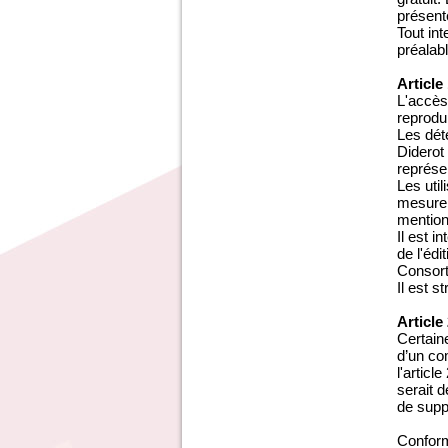
présent
Tout in
préalab
Article
L'accès
reprodui
Les dét
Diderot
représen
Les uti
mesure 
mention 
Il est 
de l'édi
Consort
Il est s
Article
Certaine
d’un com
l'articl
serait 
de supp
Conform