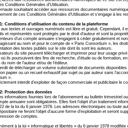
es Conditions Générales d’Utilisation.
ternaute souhaitant accéder aux ressources documentaires numériques
lement de ces Conditions Générales d’Utilisation et s'engage à les r
 1: Conditions d’utilisation du contenu de la plateforme
 aux textes et ouvrages numérisés est libre et gratuit. Cependant, il 
ts et représentés sont protégés par le droit d’auteur et sont la proprié
enteurs d’un compte annuaire s’engagent à céder gratuitement et non 
 agissant au nom et pour le compte de « Paris Consortium », les droit
tation des textes publiés sur le site dont ils sont les auteurs.
lisateurs du site peuvent télécharger et imprimer pour leur usage priv
où ils poursuivent des fins de recherche, d'étude ou de formation, en 
du nom de l’auteur et/ou de l’éditeur.
interdit de télécharger un volume substantiel de documents disponibles
tion papier ou un recueil exhaustif par sujet ou par auteur sans l’acco
ium ».
trictement interdit d'exploiter de façon commerciale et publicitaire le c
 2: Protection des données
s informations fournies lors de l’abonnement au bulletin trimestriel ou 
pte annuaire sont obligatoires. Elles font l’objet d’un traitement inf
e 22 de la loi du 6 janvier 1978. Les adresses électroniques ou toute au
dépositaire ne feront l’objet d'aucune forme d’exploitation et seront
ression de comptes.
ément à la loi « informatique et libertés » du 6 janvier 1978 modifié