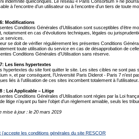
 ni indemnité quelconques. Le réseau « Paris Consortium » ne pourra
ble à l’encontre d’un utilisateur ou à l'encontre d'un tiers de toute m
 6: Modifications
entes Conditions Générales d'Utilisation sont susceptibles d'être modi
 notamment en cas d'évolutions techniques, légales ou jurisprudentie
x services.
ateur se doit de vérifier régulièrement les présentes Conditions Général
ement toute utilisation du service en cas de désapprobation de celles-c
sentes Conditions Générales d'Utilisation sans réserve.
 7: Les liens hypertextes
s hypertextes du site font quitter le site. Les sites cibles ne sont pas
ium », et par conséquent, l’Université Paris Diderot - Paris 7 n’est p
ues liés à l’utilisation de ces sites incombent totalement à l’utilisateur.
 8 : Loi Applicable – Litige
sentes Conditions Générales d'Utilisation sont régies par la Loi frança
e litige n’ayant pu faire l’objet d’un règlement amiable, seuls les tr
e mise à jour : le 20 mars 2019
 et j'accepte les conditions générales du site RESCOR