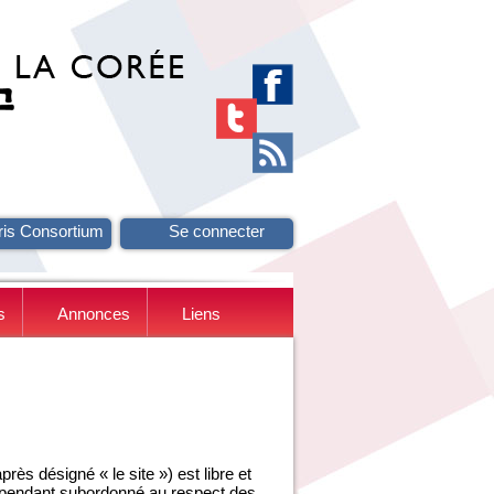
ris Consortium
Se connecter
s
Annonces
Liens
ès désigné « le site ») est libre et
ependant subordonné au respect des