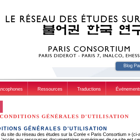
HE
Blog Pa
ancophones
Ressources
Traductions
Événement
CONDITIONS GÉNÉRALES D'UTILISATION
ITIONS GÉNÉRALES D'UTILISATION
 du site du réseau des études sur la Corée « Paris Consortium » (ci-apr
. L’accès aux ressources documentaires numériques de ce site est c