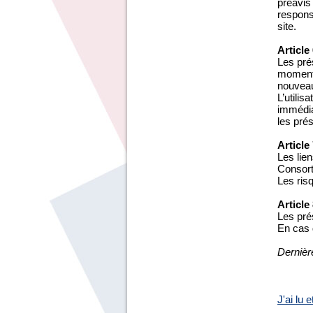
préavis
responsa
site.
Article
Les prés
moment,
nouveau
L’utilis
immédiat
les pré
Article
Les lien
Consort
Les risq
Article
Les pré
En cas d
Dernièr
J'ai lu