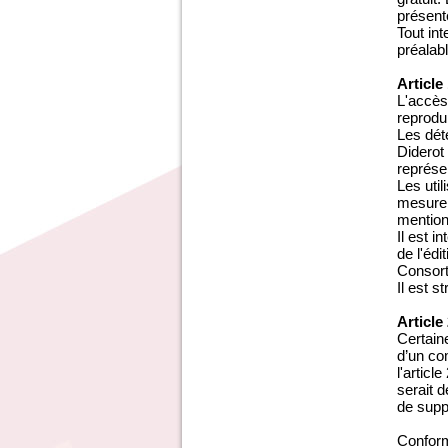
présent
Tout in
préalab
Article
L'accès
reprodui
Les dét
Diderot
représen
Les uti
mesure 
mention 
Il est 
de l'édi
Consort
Il est s
Article
Certaine
d’un com
l'articl
serait 
de supp
Conform