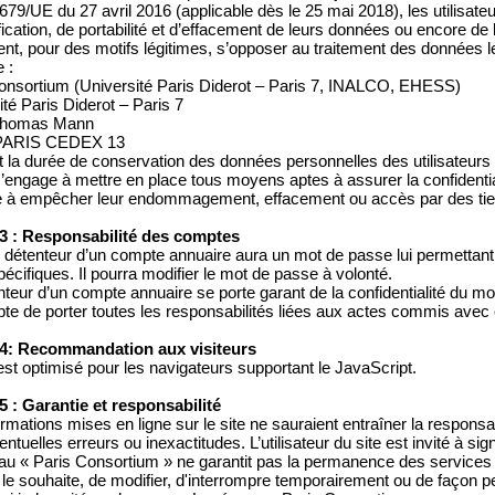
79/UE du 27 avril 2016 (applicable dès le 25 mai 2018), les utilisateur
fication, de portabilité et d’effacement de leurs données ou encore de l
nt, pour des motifs légitimes, s’opposer au traitement des données l
 :
onsortium (Université Paris Diderot – Paris 7, INALCO, EHESS)
ité Paris Diderot – Paris 7
 Thomas Mann
PARIS CEDEX 13
 la durée de conservation des données personnelles des utilisateurs 
’engage à mettre en place tous moyens aptes à assurer la confidential
 à empêcher leur endommagement, effacement ou accès par des tier
 3 : Responsabilité des comptes
détenteur d’un compte annuaire aura un mot de passe lui permettant 
pécifiques. Il pourra modifier le mot de passe à volonté.
nteur d’un compte annuaire se porte garant de la confidentialité du m
pte de porter toutes les responsabilités liées aux actes commis avec
 4: Recommandation aux visiteurs
 est optimisé pour les navigateurs supportant le JavaScript.
 5 : Garantie et responsabilité
ormations mises en ligne sur le site ne sauraient entraîner la respons
ventuelles erreurs ou inexactitudes. L’utilisateur du site est invité à si
au « Paris Consortium » ne garantit pas la permanence des services du 
l le souhaite, de modifier, d'interrompre temporairement ou de façon p