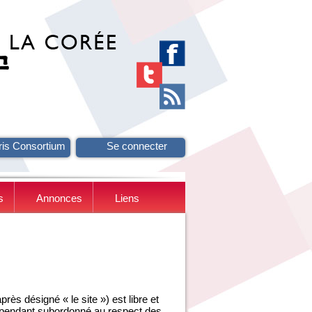
ris Consortium
Se connecter
s
Annonces
Liens
ès désigné « le site ») est libre et
ependant subordonné au respect des