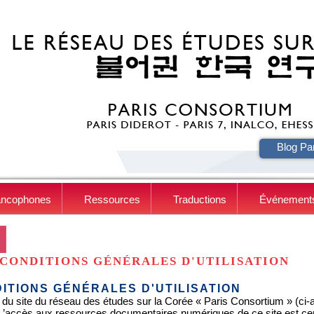
HE
Blog Pa
ancophones
Ressources
Traductions
Événement
CONDITIONS GÉNÉRALES D'UTILISATION
ITIONS GÉNÉRALES D'UTILISATION
 du site du réseau des études sur la Corée « Paris Consortium » (ci-apr
. L’accès aux ressources documentaires numériques de ce site est c