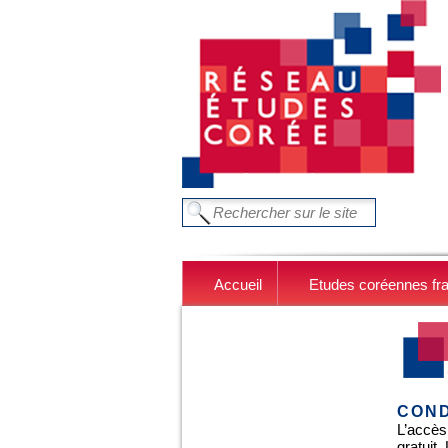
Aller au contenu principal
FORMULAIRE DE RECHERC
Chercher dans ce site
Accueil
Etudes coréennes fr
COND
L’accès
gratuit