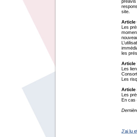
préavis
responsa
site.
Article
Les prés
moment,
nouveau
L’utilis
immédiat
les pré
Article
Les lien
Consort
Les risq
Article
Les pré
En cas d
Dernièr
J'ai lu