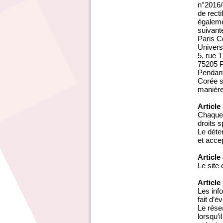
n°2016/6
de recti
égaleme
suivante
Paris C
Univers
5, rue
75205 
Pendant
Corée s
manière
Article
Chaque 
droits s
Le déte
et acce
Article
Le site
Article
Les inf
fait d’é
Le rése
lorsqu’i