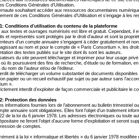
es Conditions Générales d’Utilisation.
ternaute souhaitant accéder aux ressources documentaires numériques
lement de ces Conditions Générales d’Utilisation et s'engage à les r
 1: Conditions d’utilisation du contenu de la plateforme
 aux textes et ouvrages numérisés est libre et gratuit. Cependant, il 
ts et représentés sont protégés par le droit d’auteur et sont la proprié
enteurs d’un compte annuaire s’engagent à céder gratuitement et non 
 agissant au nom et pour le compte de « Paris Consortium », les droit
tation des textes publiés sur le site dont ils sont les auteurs.
lisateurs du site peuvent télécharger et imprimer pour leur usage priv
où ils poursuivent des fins de recherche, d'étude ou de formation, en 
du nom de l’auteur et/ou de l’éditeur.
interdit de télécharger un volume substantiel de documents disponibles
tion papier ou un recueil exhaustif par sujet ou par auteur sans l’acco
ium ».
trictement interdit d'exploiter de façon commerciale et publicitaire le c
 2: Protection des données
s informations fournies lors de l’abonnement au bulletin trimestriel ou 
pte annuaire sont obligatoires. Elles font l’objet d’un traitement inf
e 22 de la loi du 6 janvier 1978. Les adresses électroniques ou toute au
dépositaire ne feront l’objet d'aucune forme d’exploitation et seront
ression de comptes.
ément à la loi « informatique et libertés » du 6 janvier 1978 modifié