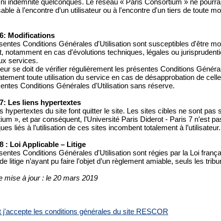
 ni indemnité quelconques. Le réseau « Paris Consortium » ne pourra
ble à l’encontre d’un utilisateur ou à l'encontre d'un tiers de toute m
 6: Modifications
entes Conditions Générales d'Utilisation sont susceptibles d'être modi
 notamment en cas d'évolutions techniques, légales ou jurisprudentie
x services.
ateur se doit de vérifier régulièrement les présentes Conditions Général
ement toute utilisation du service en cas de désapprobation de celles-c
sentes Conditions Générales d'Utilisation sans réserve.
 7: Les liens hypertextes
s hypertextes du site font quitter le site. Les sites cibles ne sont pas
ium », et par conséquent, l’Université Paris Diderot - Paris 7 n’est p
ues liés à l’utilisation de ces sites incombent totalement à l’utilisateur.
 8 : Loi Applicable – Litige
sentes Conditions Générales d'Utilisation sont régies par la Loi frança
e litige n’ayant pu faire l’objet d’un règlement amiable, seuls les tr
e mise à jour : le 20 mars 2019
 et j'accepte les conditions générales du site RESCOR