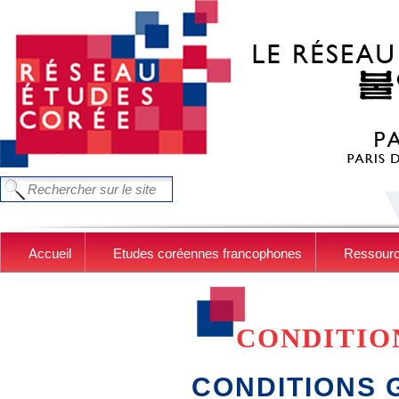
Aller au contenu principal
FORMULAIRE DE RECHERCHE
Chercher dans ce site
Accueil
Etudes coréennes francophones
Ressour
CONDITIO
CONDITIONS 