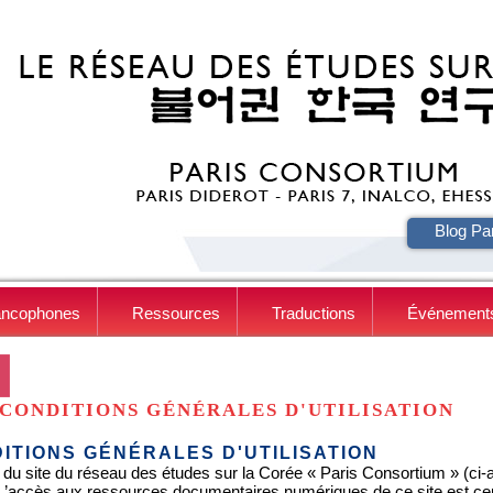
HE
Blog Pa
ancophones
Ressources
Traductions
Événement
CONDITIONS GÉNÉRALES D'UTILISATION
ITIONS GÉNÉRALES D'UTILISATION
 du site du réseau des études sur la Corée « Paris Consortium » (ci-apr
. L’accès aux ressources documentaires numériques de ce site est c