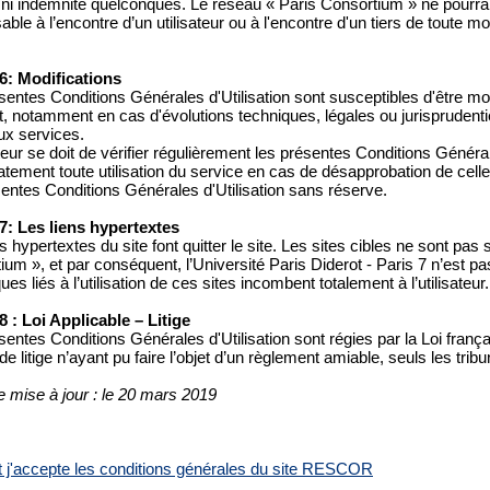
 ni indemnité quelconques. Le réseau « Paris Consortium » ne pourra
ble à l’encontre d’un utilisateur ou à l'encontre d'un tiers de toute m
 6: Modifications
entes Conditions Générales d'Utilisation sont susceptibles d'être modi
 notamment en cas d'évolutions techniques, légales ou jurisprudentie
x services.
ateur se doit de vérifier régulièrement les présentes Conditions Général
ement toute utilisation du service en cas de désapprobation de celles-c
sentes Conditions Générales d'Utilisation sans réserve.
 7: Les liens hypertextes
s hypertextes du site font quitter le site. Les sites cibles ne sont pas
ium », et par conséquent, l’Université Paris Diderot - Paris 7 n’est p
ues liés à l’utilisation de ces sites incombent totalement à l’utilisateur.
 8 : Loi Applicable – Litige
sentes Conditions Générales d'Utilisation sont régies par la Loi frança
e litige n’ayant pu faire l’objet d’un règlement amiable, seuls les tr
e mise à jour : le 20 mars 2019
 et j'accepte les conditions générales du site RESCOR