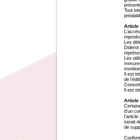
présent
Tout in
préalab
Article
L'accès
reprodui
Les dét
Diderot
représen
Les uti
mesure 
mention 
Il est 
de l'édi
Consort
Il est s
Article
Certaine
d’un com
l'articl
serait 
de supp
Conform