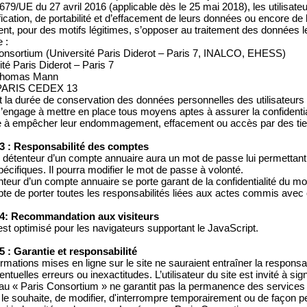
79/UE du 27 avril 2016 (applicable dès le 25 mai 2018), les utilisateur
fication, de portabilité et d’effacement de leurs données ou encore de l
nt, pour des motifs légitimes, s’opposer au traitement des données l
 :
onsortium (Université Paris Diderot – Paris 7, INALCO, EHESS)
ité Paris Diderot – Paris 7
 Thomas Mann
PARIS CEDEX 13
 la durée de conservation des données personnelles des utilisateurs 
’engage à mettre en place tous moyens aptes à assurer la confidential
 à empêcher leur endommagement, effacement ou accès par des tier
 3 : Responsabilité des comptes
détenteur d’un compte annuaire aura un mot de passe lui permettant 
pécifiques. Il pourra modifier le mot de passe à volonté.
nteur d’un compte annuaire se porte garant de la confidentialité du m
pte de porter toutes les responsabilités liées aux actes commis avec
 4: Recommandation aux visiteurs
 est optimisé pour les navigateurs supportant le JavaScript.
 5 : Garantie et responsabilité
ormations mises en ligne sur le site ne sauraient entraîner la respons
ventuelles erreurs ou inexactitudes. L’utilisateur du site est invité à si
au « Paris Consortium » ne garantit pas la permanence des services du 
l le souhaite, de modifier, d'interrompre temporairement ou de façon p