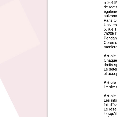
n°2016/6
de recti
égaleme
suivante
Paris C
Univers
5, rue
75205 
Pendant
Corée s
manière
Article
Chaque 
droits s
Le déte
et acce
Article
Le site
Article
Les inf
fait d’é
Le rése
lorsqu’i