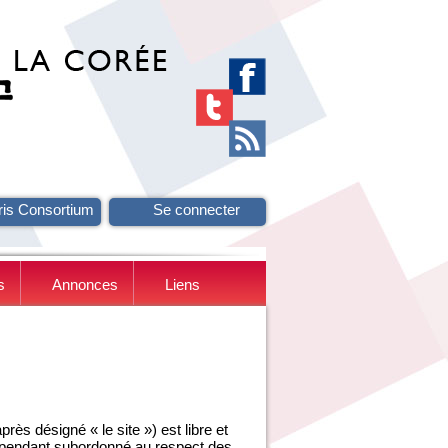
ris Consortium
Se connecter
s
Annonces
Liens
ès désigné « le site ») est libre et
ependant subordonné au respect des