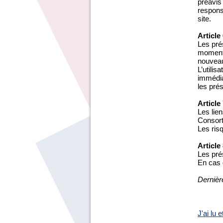
préavis
responsa
site.
Article
Les prés
moment,
nouveau
L’utilis
immédiat
les pré
Article
Les lien
Consort
Les risq
Article
Les pré
En cas d
Dernièr
J'ai lu