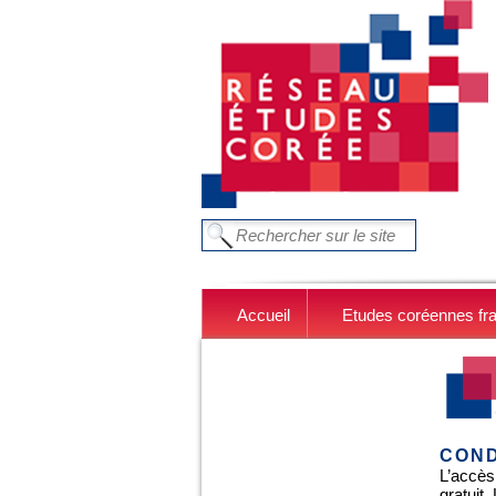
Aller au contenu principal
FORMULAIRE DE RECHERC
Chercher dans ce site
Accueil
Etudes coréennes fr
COND
L’accès
gratuit