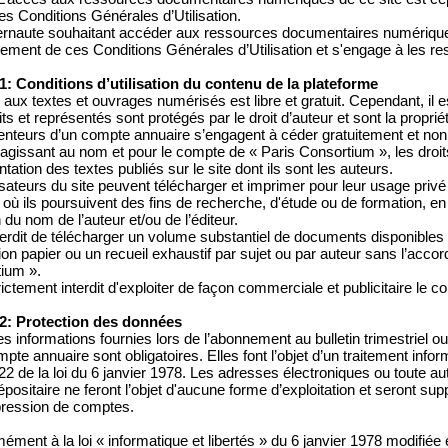
es Conditions Générales d’Utilisation.
ternaute souhaitant accéder aux ressources documentaires numériques
lement de ces Conditions Générales d’Utilisation et s'engage à les r
 1: Conditions d’utilisation du contenu de la plateforme
 aux textes et ouvrages numérisés est libre et gratuit. Cependant, il 
ts et représentés sont protégés par le droit d’auteur et sont la proprié
enteurs d’un compte annuaire s’engagent à céder gratuitement et non 
 agissant au nom et pour le compte de « Paris Consortium », les droit
tation des textes publiés sur le site dont ils sont les auteurs.
lisateurs du site peuvent télécharger et imprimer pour leur usage priv
où ils poursuivent des fins de recherche, d'étude ou de formation, en 
du nom de l’auteur et/ou de l’éditeur.
interdit de télécharger un volume substantiel de documents disponibles
tion papier ou un recueil exhaustif par sujet ou par auteur sans l’acco
ium ».
trictement interdit d'exploiter de façon commerciale et publicitaire le c
 2: Protection des données
s informations fournies lors de l’abonnement au bulletin trimestriel ou 
pte annuaire sont obligatoires. Elles font l’objet d’un traitement inf
e 22 de la loi du 6 janvier 1978. Les adresses électroniques ou toute au
dépositaire ne feront l’objet d'aucune forme d’exploitation et seront
ression de comptes.
ément à la loi « informatique et libertés » du 6 janvier 1978 modifié