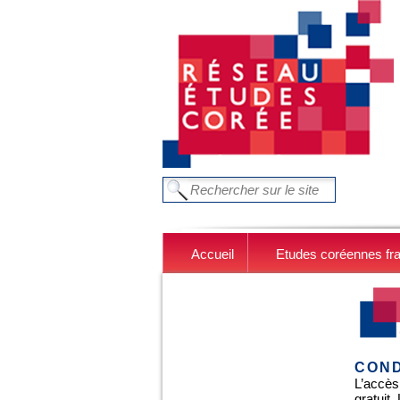
Aller au contenu principal
FORMULAIRE DE RECHERC
Chercher dans ce site
Accueil
Etudes coréennes fr
COND
L’accès
gratuit