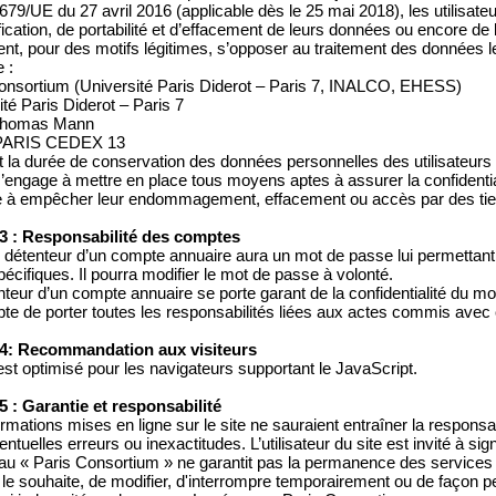
79/UE du 27 avril 2016 (applicable dès le 25 mai 2018), les utilisateur
fication, de portabilité et d’effacement de leurs données ou encore de l
nt, pour des motifs légitimes, s’opposer au traitement des données l
 :
onsortium (Université Paris Diderot – Paris 7, INALCO, EHESS)
ité Paris Diderot – Paris 7
 Thomas Mann
PARIS CEDEX 13
 la durée de conservation des données personnelles des utilisateurs 
’engage à mettre en place tous moyens aptes à assurer la confidential
 à empêcher leur endommagement, effacement ou accès par des tier
 3 : Responsabilité des comptes
détenteur d’un compte annuaire aura un mot de passe lui permettant 
pécifiques. Il pourra modifier le mot de passe à volonté.
nteur d’un compte annuaire se porte garant de la confidentialité du m
pte de porter toutes les responsabilités liées aux actes commis avec
 4: Recommandation aux visiteurs
 est optimisé pour les navigateurs supportant le JavaScript.
 5 : Garantie et responsabilité
ormations mises en ligne sur le site ne sauraient entraîner la respons
ventuelles erreurs ou inexactitudes. L’utilisateur du site est invité à si
au « Paris Consortium » ne garantit pas la permanence des services du 
l le souhaite, de modifier, d'interrompre temporairement ou de façon p