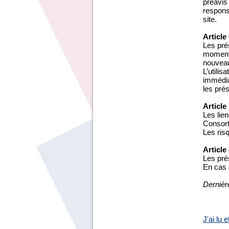
préavis
responsa
site.
Article
Les prés
moment,
nouveau
L’utilis
immédiat
les pré
Article
Les lien
Consort
Les risq
Article
Les pré
En cas d
Dernièr
J'ai lu