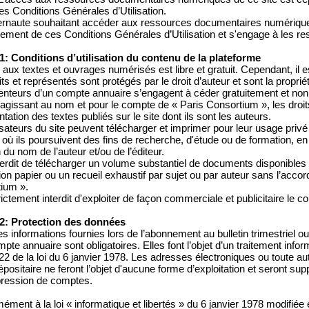
es Conditions Générales d’Utilisation.
ternaute souhaitant accéder aux ressources documentaires numériques
lement de ces Conditions Générales d’Utilisation et s'engage à les r
 1: Conditions d’utilisation du contenu de la plateforme
 aux textes et ouvrages numérisés est libre et gratuit. Cependant, il 
ts et représentés sont protégés par le droit d’auteur et sont la proprié
enteurs d’un compte annuaire s’engagent à céder gratuitement et non 
 agissant au nom et pour le compte de « Paris Consortium », les droit
tation des textes publiés sur le site dont ils sont les auteurs.
lisateurs du site peuvent télécharger et imprimer pour leur usage priv
où ils poursuivent des fins de recherche, d'étude ou de formation, en 
du nom de l’auteur et/ou de l’éditeur.
interdit de télécharger un volume substantiel de documents disponibles
tion papier ou un recueil exhaustif par sujet ou par auteur sans l’acco
ium ».
trictement interdit d'exploiter de façon commerciale et publicitaire le c
 2: Protection des données
s informations fournies lors de l’abonnement au bulletin trimestriel ou 
pte annuaire sont obligatoires. Elles font l’objet d’un traitement inf
e 22 de la loi du 6 janvier 1978. Les adresses électroniques ou toute au
dépositaire ne feront l’objet d'aucune forme d’exploitation et seront
ression de comptes.
ément à la loi « informatique et libertés » du 6 janvier 1978 modifié