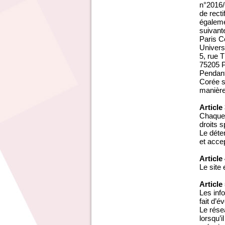
n°2016/6
de recti
égaleme
suivante
Paris C
Univers
5, rue
75205 
Pendant
Corée s
manière
Article
Chaque 
droits s
Le déte
et acce
Article
Le site
Article
Les inf
fait d’é
Le rése
lorsqu’i