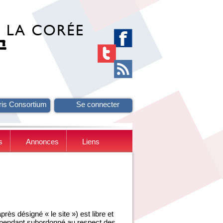
ris Consortium
Se connecter
s
Annonces
Liens
ès désigné « le site ») est libre et
ependant subordonné au respect des