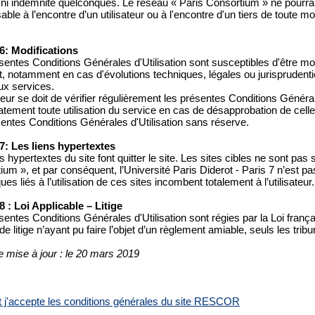
 ni indemnité quelconques. Le réseau « Paris Consortium » ne pourra
ble à l’encontre d’un utilisateur ou à l'encontre d'un tiers de toute m
 6: Modifications
entes Conditions Générales d'Utilisation sont susceptibles d'être modi
 notamment en cas d'évolutions techniques, légales ou jurisprudentie
x services.
ateur se doit de vérifier régulièrement les présentes Conditions Général
ement toute utilisation du service en cas de désapprobation de celles-c
sentes Conditions Générales d'Utilisation sans réserve.
 7: Les liens hypertextes
s hypertextes du site font quitter le site. Les sites cibles ne sont pas
ium », et par conséquent, l’Université Paris Diderot - Paris 7 n’est p
ues liés à l’utilisation de ces sites incombent totalement à l’utilisateur.
 8 : Loi Applicable – Litige
sentes Conditions Générales d'Utilisation sont régies par la Loi frança
e litige n’ayant pu faire l’objet d’un règlement amiable, seuls les tr
e mise à jour : le 20 mars 2019
 et j'accepte les conditions générales du site RESCOR