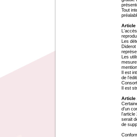
présent
Tout in
préalab
Article
L'accès
reprodui
Les dét
Diderot
représen
Les uti
mesure 
mention 
Il est 
de l'édi
Consort
Il est s
Article
Certaine
d’un com
l'articl
serait 
de supp
Conform