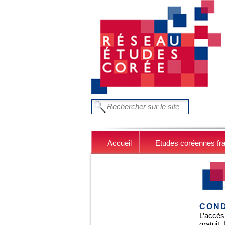
Aller au contenu principal
FORMULAIRE DE RECHERC
Chercher dans ce site
Accueil
Etudes coréennes fr
COND
L’accès
gratuit