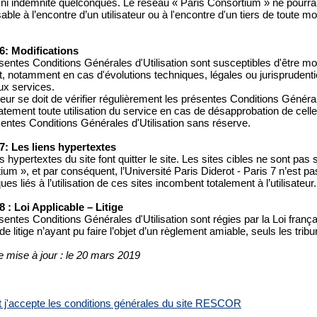
 ni indemnité quelconques. Le réseau « Paris Consortium » ne pourra
ble à l’encontre d’un utilisateur ou à l'encontre d'un tiers de toute m
 6: Modifications
entes Conditions Générales d'Utilisation sont susceptibles d'être modi
 notamment en cas d'évolutions techniques, légales ou jurisprudentie
x services.
ateur se doit de vérifier régulièrement les présentes Conditions Général
ement toute utilisation du service en cas de désapprobation de celles-c
sentes Conditions Générales d'Utilisation sans réserve.
 7: Les liens hypertextes
s hypertextes du site font quitter le site. Les sites cibles ne sont pas
ium », et par conséquent, l’Université Paris Diderot - Paris 7 n’est p
ues liés à l’utilisation de ces sites incombent totalement à l’utilisateur.
 8 : Loi Applicable – Litige
sentes Conditions Générales d'Utilisation sont régies par la Loi frança
e litige n’ayant pu faire l’objet d’un règlement amiable, seuls les tr
e mise à jour : le 20 mars 2019
 et j'accepte les conditions générales du site RESCOR