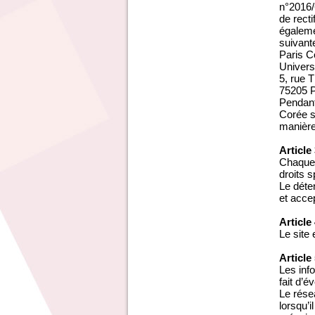
n°2016/6
de recti
égaleme
suivante
Paris C
Univers
5, rue
75205 
Pendant
Corée s
manière
Article
Chaque 
droits s
Le déte
et acce
Article
Le site
Article
Les inf
fait d’é
Le rése
lorsqu’i