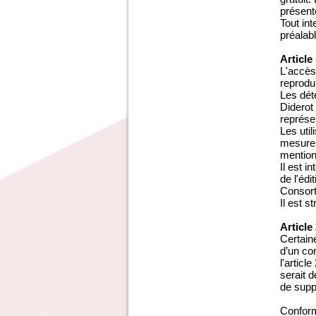
présent
Tout in
préalab
Article
L'accès
reprodui
Les dét
Diderot
représen
Les uti
mesure 
mention 
Il est 
de l'édi
Consort
Il est s
Article
Certaine
d’un com
l'articl
serait 
de supp
Conform