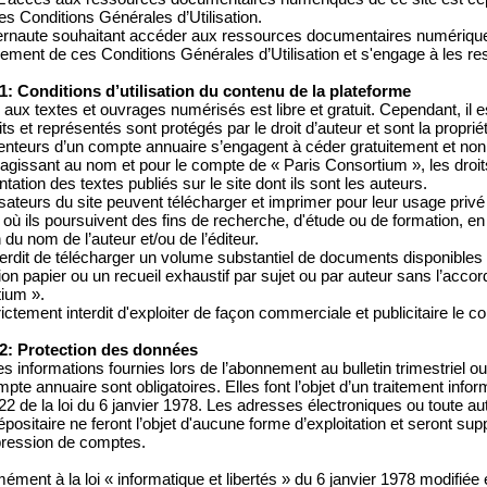
es Conditions Générales d’Utilisation.
ternaute souhaitant accéder aux ressources documentaires numériques
lement de ces Conditions Générales d’Utilisation et s'engage à les r
 1: Conditions d’utilisation du contenu de la plateforme
 aux textes et ouvrages numérisés est libre et gratuit. Cependant, il 
ts et représentés sont protégés par le droit d’auteur et sont la proprié
enteurs d’un compte annuaire s’engagent à céder gratuitement et non 
 agissant au nom et pour le compte de « Paris Consortium », les droit
tation des textes publiés sur le site dont ils sont les auteurs.
lisateurs du site peuvent télécharger et imprimer pour leur usage priv
où ils poursuivent des fins de recherche, d'étude ou de formation, en 
du nom de l’auteur et/ou de l’éditeur.
interdit de télécharger un volume substantiel de documents disponibles
tion papier ou un recueil exhaustif par sujet ou par auteur sans l’acco
ium ».
trictement interdit d'exploiter de façon commerciale et publicitaire le c
 2: Protection des données
s informations fournies lors de l’abonnement au bulletin trimestriel ou 
pte annuaire sont obligatoires. Elles font l’objet d’un traitement inf
e 22 de la loi du 6 janvier 1978. Les adresses électroniques ou toute au
dépositaire ne feront l’objet d'aucune forme d’exploitation et seront
ression de comptes.
ément à la loi « informatique et libertés » du 6 janvier 1978 modifié