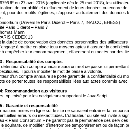
79/UE du 27 avril 2016 (applicable dès le 25 mai 2018), les utilisateur
fication, de portabilité et d’effacement de leurs données ou encore de l
nt, pour des motifs légitimes, s’opposer au traitement des données l
 :
onsortium (Université Paris Diderot – Paris 7, INALCO, EHESS)
ité Paris Diderot – Paris 7
 Thomas Mann
PARIS CEDEX 13
 la durée de conservation des données personnelles des utilisateurs 
’engage à mettre en place tous moyens aptes à assurer la confidential
 à empêcher leur endommagement, effacement ou accès par des tier
 3 : Responsabilité des comptes
détenteur d’un compte annuaire aura un mot de passe lui permettant 
pécifiques. Il pourra modifier le mot de passe à volonté.
nteur d’un compte annuaire se porte garant de la confidentialité du m
pte de porter toutes les responsabilités liées aux actes commis avec
 4: Recommandation aux visiteurs
 est optimisé pour les navigateurs supportant le JavaScript.
 5 : Garantie et responsabilité
ormations mises en ligne sur le site ne sauraient entraîner la respons
ventuelles erreurs ou inexactitudes. L’utilisateur du site est invité à si
au « Paris Consortium » ne garantit pas la permanence des services du 
l le souhaite, de modifier, d'interrompre temporairement ou de façon p