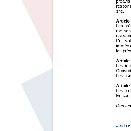
préavis
responsa
site.
Article
Les prés
moment,
nouveau
L’utilis
immédiat
les pré
Article
Les lien
Consort
Les risq
Article
Les pré
En cas d
Dernièr
J'ai lu