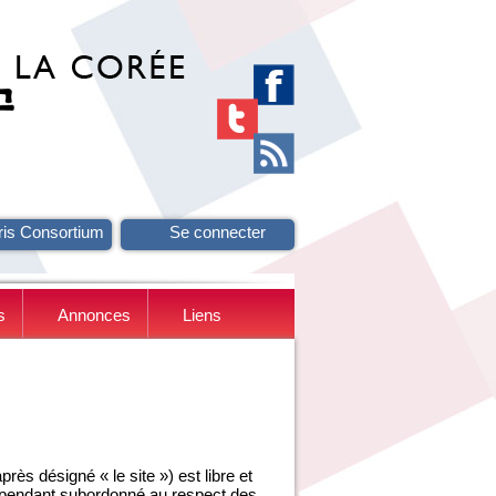
ris Consortium
Se connecter
s
Annonces
Liens
ès désigné « le site ») est libre et
ependant subordonné au respect des