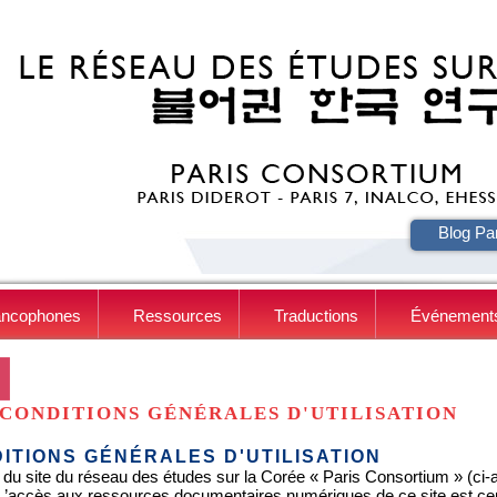
HE
Blog Pa
ancophones
Ressources
Traductions
Événement
CONDITIONS GÉNÉRALES D'UTILISATION
ITIONS GÉNÉRALES D'UTILISATION
 du site du réseau des études sur la Corée « Paris Consortium » (ci-apr
. L’accès aux ressources documentaires numériques de ce site est c