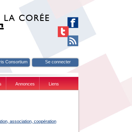
ris Consortium
Se connecter
s
Annonces
Liens
tion, association, coopération