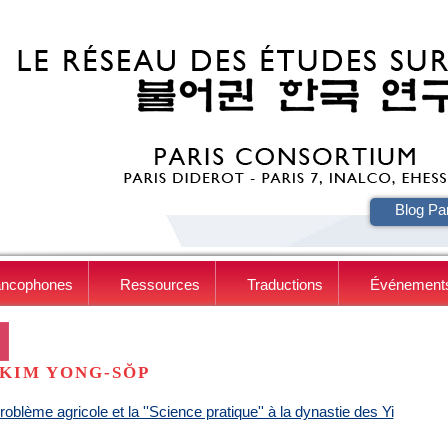
HE
Blog Pa
ancophones
Ressources
Traductions
Événement
KIM YONG-SŎP
roblème agricole et la ''Science pratique'' à la dynastie des Yi