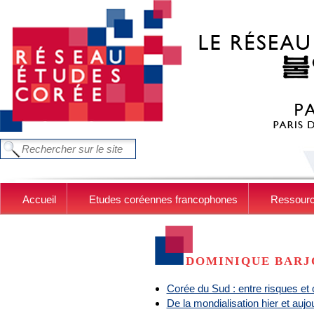
Aller au contenu principal
FORMULAIRE DE RECHERCHE
Chercher dans ce site
Accueil
Etudes coréennes francophones
Ressour
DOMINIQUE BARJ
Corée du Sud : entre risques et 
De la mondialisation hier et aujo