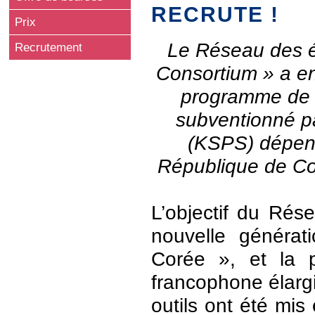
RECRUTE !
Prix
Le Réseau des é
Recrutement
Consortium » a e
programme de 
subventionné p
(KSPS) dépend
République de Co
L’objectif du Rése
nouvelle générat
Corée », et la p
francophone élarg
outils ont été mi