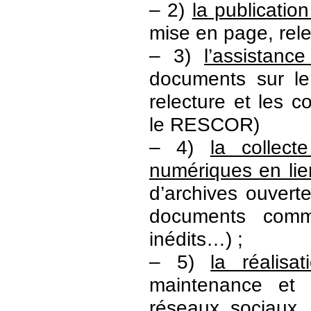
– 2)
la publicati
mise en page, relec
– 3)
l’assistance
documents sur le
relecture et les c
le RESCOR)
– 4)
la collec
numériques en lie
d’archives ouvert
documents comm
inédits…) ;
– 5)
la réalisa
maintenance et 
réseaux sociaux, 