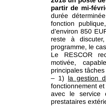
2018 un poste de
partir de mi-févr
durée déterminé
fonction publiqu
d’environ 850 EUR
reste à discuter
programme, le cas
Le RESCOR rech
motivée, capabl
principales tâches
– 1)
la gestion
fonctionnement et 
avec le service 
prestataires extéri