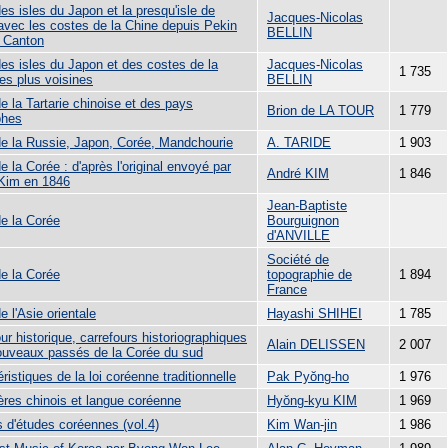
es isles du Japon et la presqu'isle de
Jacques-Nicolas
avec les costes de la Chine depuis Pekin
BELLIN
à Canton
des isles du Japon et des costes de la
Jacques-Nicolas
1 735
es plus voisines
BELLIN
e la Tartarie chinoise et des pays
Brion de LA TOUR
1 779
phes
de la Russie, Japon, Corée, Mandchourie
A. TARIDE
1 903
e la Corée : d'après l'original envoyé par
André KIM
1 846
Kim en 1846
Jean-Baptiste
de la Corée
Bourguignon
d'ANVILLE
Société de
de la Corée
topographie de
1 894
France
e l'Asie orientale
Hayashi SHIHEI
1 785
ur historique, carrefours historiographiques
Alain DELISSEN
2 007
nouveaux passés de la Corée du sud
ristiques de la loi coréenne traditionnelle
Pak Pyŏng-ho
1 976
ères chinois et langue coréenne
Hyŏng-kyu KIM
1 969
s d'études coréennes (vol.4)
Kim Wan-jin
1 986