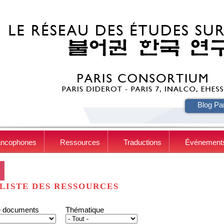
HE
Blog Pa
ancophones
Ressources
Traductions
Événement
LISTE DES RESSOURCES
e documents
Thématique