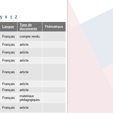
W
X
Y
Z
Type de
Langue
Thématique
documents
Français
compte rendu
Français
article
Français
article
Français
article
Français
article
Français
article
Français
article
matériaux
Français
pédagogiques
Français
article