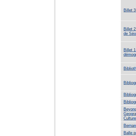
Billet 
Billet
de Séo
Billet 
démogr
Biblio
Bibliog
Biblio
Biblio
Beyond 
Geogra
Culture
Bernar
Balle 