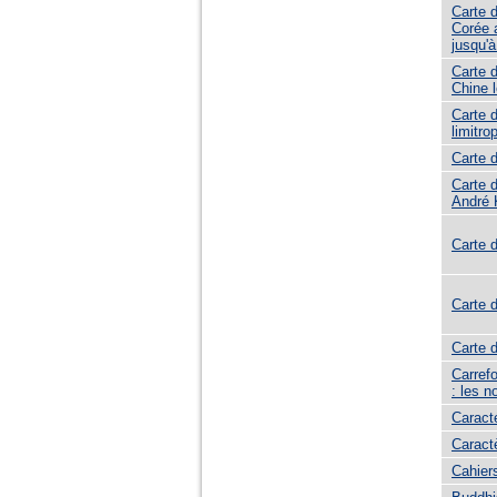
Carte d
Corée 
jusqu'
Carte 
Chine l
Carte d
limitro
Carte 
Carte d
André 
Carte 
Carte 
Carte d
Carrefo
: les 
Caracté
Caract
Cahier