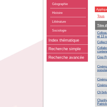
Géographie
Histoire
Tous
Littérature
Titre 
Sociologie
Colloq
et 13 
Index thématique
Collect
Collabo
Recherche simple
coréen
Recherche avancée
Cinq P
Cinéma
popula
Cinéma
Cinéma
Ch’ŏnh
Chunhy
Patric