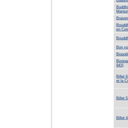
Buddhi
Buddhi
Manju
Braser
Bouddh
en Cor
Bouddh
Bon vo
Biopoli
Biogra
943)
Billet 
et la 
Billet 
Billet 