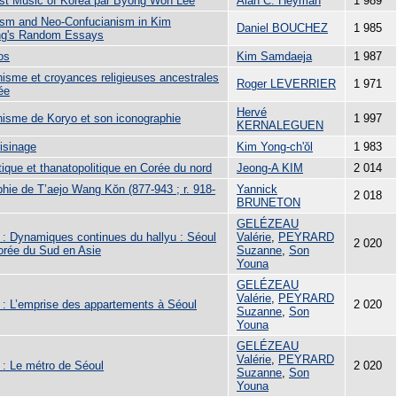
st Music of Korea par Byong Won Lee
Alan C. Heyman
1 989
sm and Neo-Confucianism in Kim
Daniel BOUCHEZ
1 985
ng's Random Essays
os
Kim Samdaeja
1 987
isme et croyances religieuses ancestrales
Roger LEVERRIER
1 971
ée
Hervé
isme de Koryo et son iconographie
1 997
KERNALEGUEN
isinage
Kim Yong-ch'ŏl
1 983
tique et thanatopolitique en Corée du nord
Jeong-A KIM
2 014
phie de T’aejo Wang Kŏn (877-943 ; r. 918-
Yannick
2 018
BRUNETON
GELÉZEAU
6 : Dynamiques continues du hallyu : Séoul
Valérie
,
PEYRARD
2 020
Corée du Sud en Asie
Suzanne
,
Son
Youna
GELÉZEAU
Valérie
,
PEYRARD
5 : L’emprise des appartements à Séoul
2 020
Suzanne
,
Son
Youna
GELÉZEAU
Valérie
,
PEYRARD
4 : Le métro de Séoul
2 020
Suzanne
,
Son
Youna