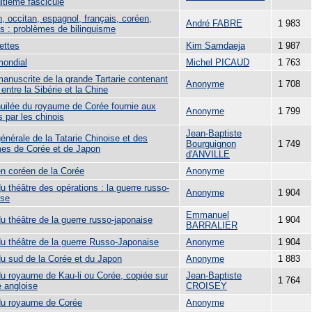
itième fascicule
, occitan, espagnol, français, coréen,
André FABRE
1 983
is : problèmes de bilinguisme
ettes
Kim Samdaeja
1 987
mondial
Michel PICAUD
1 763
manuscrite de la grande Tartarie contenant
Anonyme
1 708
 entre la Sibérie et la Chine
huilée du royaume de Corée fournie aux
Anonyme
1 799
s par les chinois
Jean-Baptiste
énérale de la Tatarie Chinoise et des
Bourguignon
1 749
es de Corée et de Japon
d'ANVILLE
en coréen de la Corée
Anonyme
u théâtre des opérations : la guerre russo-
Anonyme
1 904
ise
Emmanuel
u théâtre de la guerre russo-japonaise
1 904
BARRALIER
du théâtre de la guerre Russo-Japonaise
Anonyme
1 904
du sud de la Corée et du Japon
Anonyme
1 883
du royaume de Kau-li ou Corée, copiée sur
Jean-Baptiste
1 764
e angloise
CROISEY
du royaume de Corée
Anonyme