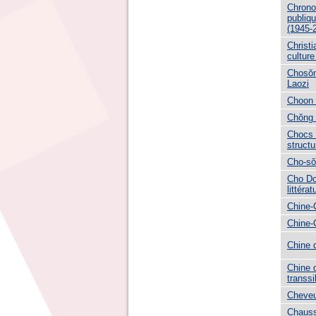
Chrono
publiq
(1945-
Christ
culture
Chosŏn
Laozi
Choon 
Chŏng 
Chocs 
struct
Cho-sŏ
Cho Don
littéra
Chine-C
Chine-
Chine 
Chine d
transsi
Cheveu
Chaus