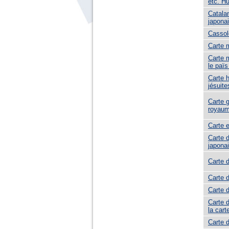
etc. Hu
Catalan
japona
Cassol
Carte 
Carte 
le païs
Carte 
jésuite
Carte g
royaum
Carte 
Carte d
japona
Carte d
Carte 
Carte 
Carte 
la cart
Carte 