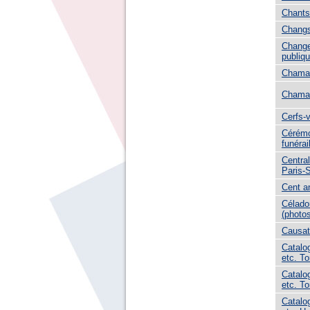
Chants
Chang
Change
publiq
Chaman
Chama
Cerfs-
Cérémo
funérai
Central
Paris-
Cent an
Célado
(photo
Causat
Catalog
etc. T
Catalog
etc. T
Catalog