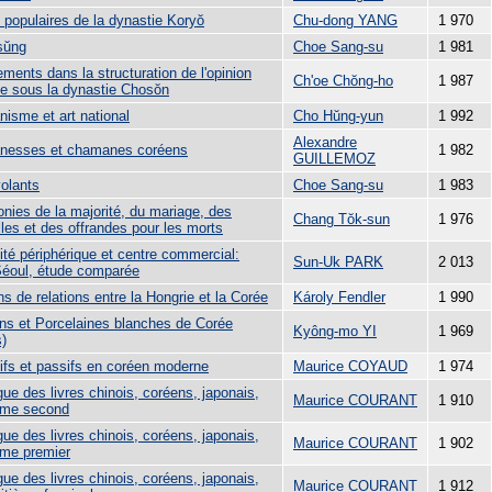
 populaires de la dynastie Koryŏ
Chu-dong YANG
1 970
sŭng
Choe Sang-su
1 981
ments dans la structuration de l'opinion
Ch'oe Chŏng-ho
1 987
ue sous la dynastie Chosŏn
isme et art national
Cho Hŭng-yun
1 992
Alexandre
nesses et chamanes coréens
1 982
GUILLEMOZ
volants
Choe Sang-su
1 983
nies de la majorité, du mariage, des
Chang Tŏk-sun
1 976
lles et des offrandes pour les morts
ité périphérique et centre commercial:
Sun-Uk PARK
2 013
Séoul, étude comparée
s de relations entre la Hongrie et la Corée
Károly Fendler
1 990
ns et Porcelaines blanches de Corée
Kyông-mo YI
1 969
s)
ifs et passifs en coréen moderne
Maurice COYAUD
1 974
ue des livres chinois, coréens, japonais,
Maurice COURANT
1 910
ome second
ue des livres chinois, coréens, japonais,
Maurice COURANT
1 902
ome premier
ue des livres chinois, coréens, japonais,
Maurice COURANT
1 912