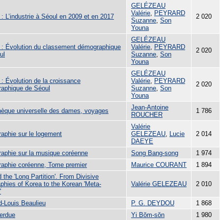
GELÉZEAU
Valérie
,
PEYRARD
3 : L’industrie à Séoul en 2009 et en 2017
2 020
Suzanne
,
Son
Youna
GELÉZEAU
 2 : Évolution du classement démographique
Valérie
,
PEYRARD
2 020
ul
Suzanne
,
Son
Youna
GELÉZEAU
1 : Évolution de la croissance
Valérie
,
PEYRARD
2 020
aphique de Séoul
Suzanne
,
Son
Youna
Jean-Antoine
thèque universelle des dames, voyages
1 786
ROUCHER
Valérie
raphie sur le logement
GELEZEAU
,
Lucie
2 014
DAEYE
graphie sur la musique coréenne
Song Bang-song
1 974
graphie coréenne, Tome premier
Maurice COURANT
1 894
the 'Long Partition'. From Divisive
phies of Korea to the Korean 'Meta-
Valérie GELEZEAU
2 010
'
d-Louis Beaulieu
P. G. DEYDOU
1 868
perdue
Yi Bŏm-sŏn
1 980