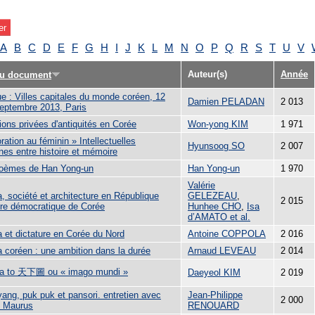
A
B
C
D
E
F
G
H
I
J
K
L
M
N
O
P
Q
R
S
T
U
V
Auteur(s)
Année
du document
ue : Villes capitales du monde coréen, 12
Damien PELADAN
2 013
septembre 2013, Paris
ions privées d'antiquités en Corée
Won-yong KIM
1 971
ration au féminin » Intellectuelles
Hyunsoog SO
2 007
nes entre histoire et mémoire
oèmes de Han Yong-un
Han Yong-un
1 970
Valérie
, société et architecture en République
GELEZEAU
,
2 015
ire démocratique de Corée
Hunhee CHO
,
Isa
d’AMATO et al.
 et dictature en Corée du Nord
Antoine COPPOLA
2 016
 coréen : une ambition dans la durée
Arnaud LEVEAU
2 014
a to 天下圖 ou « imago mundi »
Daeyeol KIM
2 019
ang, puk puk et pansori. entretien avec
Jean-Philippe
2 000
k Maurus
RENOUARD