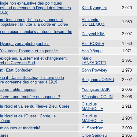
logie non exhaustive des politiques
ues sud-coréennes à l’égard des femmes
Kim Kyung-mi
2 020
2015)
ian Deschamps, Fêtes paysannes et
Alexandre
1 989
 populaire : la lutte à la corde en Corée
GUILLEMOZ
 confucian scholar's attitudes toward the
Daeyeol KIM
2 007
Hyang Jyun / photographies
Pic. ROGER
1 960
Yak-yong: l'homme et sa pensée
Han Yŏng-u
1 971
exogènes, ajustement et changement
Mario
1 991
urel en Corée du Sud
LANZAROTTI
n: l'Etat Confucien
Sohn Pow-key
1 970
g-il, Daniel Bouchez, Histoire de la
Benjamin JOINAU
2 002
ture coréenne des origines à 1919
orée : utile méprise
Youngseo BAIK
2 006
Corée : une frontière en suspens ?
Sébastien COLIN
2 006
Claudius
du Nord et vallée du Fleuve Bleu, Corée
1 911
MADROLLE
u Nord et de l'Ouest : Corée, le
Claudius
1 904
bérien
MADROLLE
x coupes et modernité
YI Sanch’an
2 009
sures
Choe Sang-su
1 985